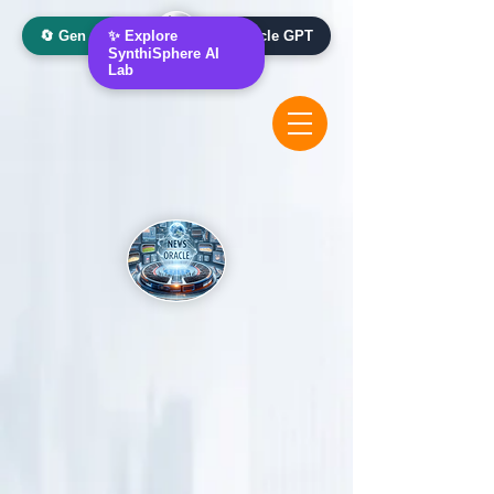
🔄 Gen AI Oracle
✨ Explore
📰 News Oracle GPT
SynthiSphere AI
Lab